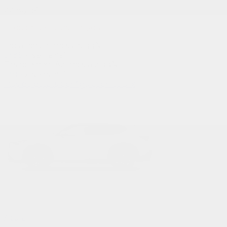
44 892
$
*
Économisez jusqu'à
1 305
$
Location
24 mois à 0.99%
148
$
/
semaine*
Financement
84 mois à 4.99%
140
$
/
semaine*
Plus de détails
Configuration et prix
Acura