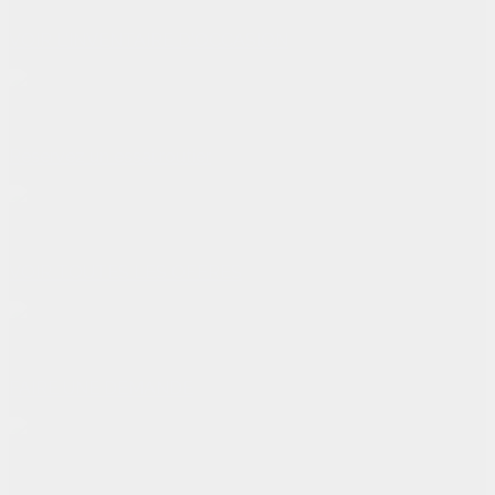
Véhicules d'occasion
VOIR L'INVENTAIRE D'OCCASION
Essai routier
Réservez un essai routier
Promotions
VOIR TOUTES LES OFFRES
Soyez préqualifié
FAIRE UNE DEMANDE
Estimation de votre véhicule