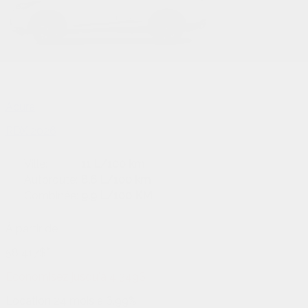
Acura
RDX 2026
Ville:
11 L/100 km
Autoroute:
8.6 L/100 km
Combinée:
9.9 L/100 KM
À partir de
58 417
$
*
Économisez jusqu'à
4 349
$
Location
24 mois à 6.99%