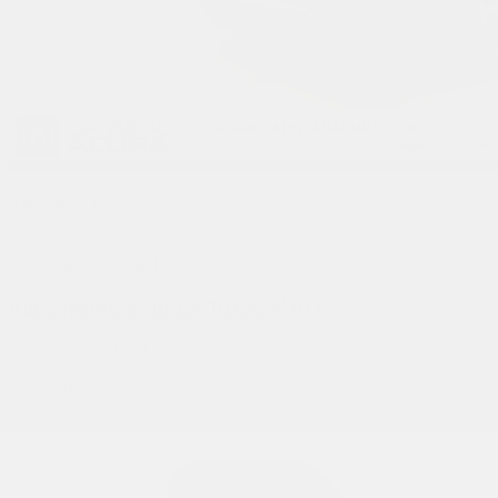
Afficher 8 images en plus
Voir plus
Précédent
Suivant
Kia Sorento 2018 EX Turbo AWD
*** BAS KILOMÉTRAGE ***
26085B
Votre prix
14 850
$