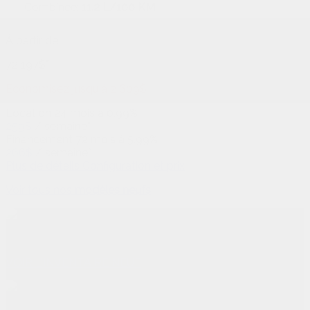
Combinée:
11.2 L/100 KM
À partir de
72 197
$
*
Économisez jusqu'à
2 609
$
Location
24 mois à 0.99%
259
$
/
semaine*
Financement
72 mois à 5.99%
266
$
/
semaine*
Plus de détails
Configuration et prix
Voir tous nos
modèles neufs
Véhicules neufs
VOIR L'INVENTAIRE NEUF