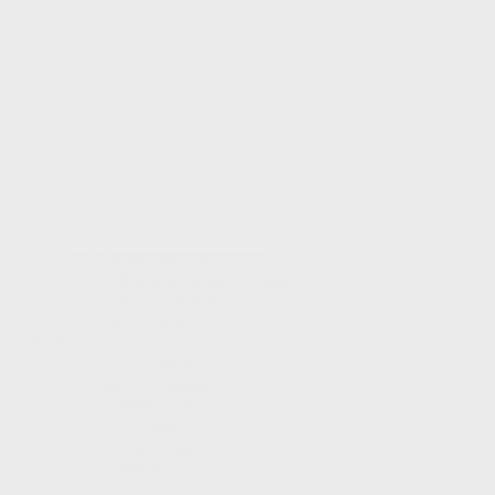
Offres du manufacturier
Promotions du concessionaire
Neufs
Occasion
Service
Esthétique
Démonstrateurs
Inventaire en promotion
Demande de préqualification
Service & Pièces
Rendez-vous au service
Pièces et accessoires
Catalogue de pneus
Entreposage des pneus
Centre d’aide Acura
Carrosserie Fix Auto
À propos
Nous joindre
Visite virtuelle
Galerie vidéos
Nouvelles
Notre équipe
Carrière