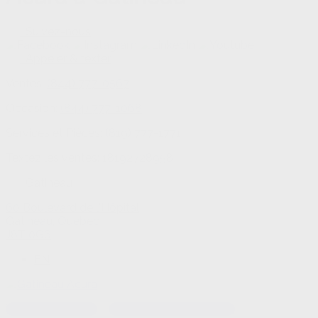
Suivez-nous
Appeler & texter
Ventes:
(844) 777-0567
Occasion:
(844) 777-1068
Services et Pièces:
(819) 777-1771
Textez les ventes:
18192728958
Gatineau
60 Boulevard de l'Hôpital
Gatineau
,
Québec
J8T 0G6
EN
Textez les ventes
Rendez-vous au service