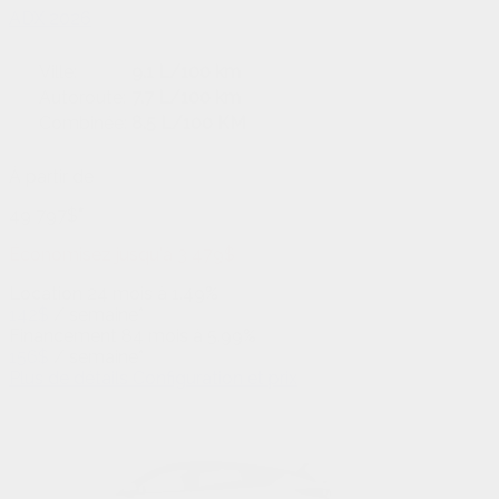
ADX 2026
Ville:
9.1 L/100 km
Autoroute:
7.7 L/100 km
Combinée:
8.5 L/100 KM
À partir de
49 797
$
*
Économisez jusqu'à
3 479
$
Location
24 mois à 1.49%
142
$
/
semaine*
Financement
84 mois à 5.99%
156
$
/
semaine*
Plus de détails
Configuration et prix