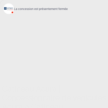
Ventes:
(844) 777-0567
Occasion:
(844) 777-1068
Services et Pièces:
(819) 777-1771
Textez les ventes:
18192728958
60 Boulevard de l'Hôpital
Gatineau
,
Québec
J8T 0G6
Gatineau Acura |
Concessionnaire de véhicules
Acura à Gatineau