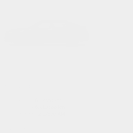
Acura
Integra 2026
Ville:
8 L/100 km
Autoroute:
6.3 L/100 km
Combinée:
7.2 L/100 KM
À partir de