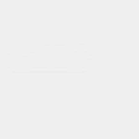
233
$
/
semaine*
Financement
84 mois à 6.69%
187
$
/
semaine*
Plus de détails
Configuration et prix
Acura
MDX 2026
Ville:
12.6 L/100 km
Autoroute:
9.4 L/100 km