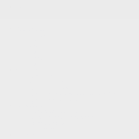
EN
Modèles Acura
Configuration et prix
ADX
MDX
RDX
Integra
TLX
Inventaire
Inventaire neuf
Démonstrateurs
Inventaire d’occasion
Inventaire véhicules d’occasion certifiés
Inventaire en promotion
Outils d’achat
Réservez un essai routier
Estimation de votre échange
Obtenez un devis
Centre d’aide Acura
Promotions