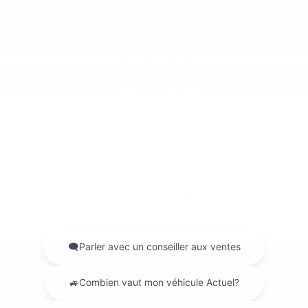
POUR NOUS JOINDRE
Gatineau Acura
60 Boulevard de l'Hôpital
Gatineau
,
Québec
J8T 0G6
Ventes:
(844) 777-0567
Occasion:
(844) 777-1068
Services et Pièces:
(819) 777-1771
Textez les ventes:
18192728958
2026 © GATINEAU ACURA
| Tous droits réservés.
|
|
|
Termes & conditions
Politique et confidentialité
Désabonnement
Politique
|
de cookies (CA)
Paramétrer les cookies