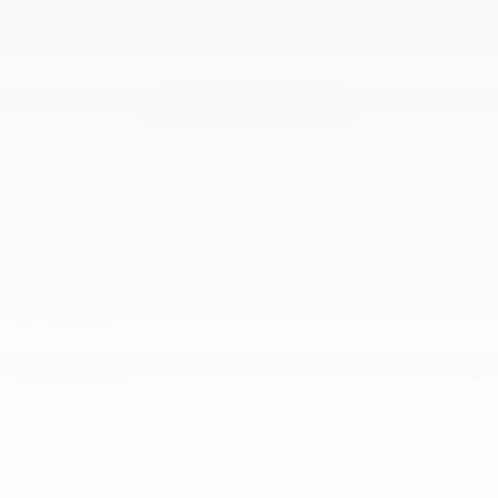
Protégez votre Acura
Produits antivols exclusifs
PROFITEZ DE L'OFFRE
VÉHICULES ACURA NEUFS
INVENTAIRE
LIENS RAPIDES
À PROPOS