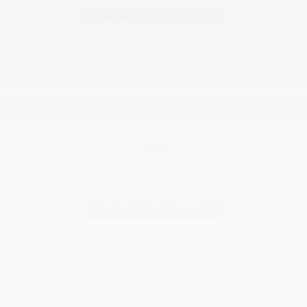
PROFITEZ DE L'OFFRE
Lavage Complet et Inspection d’alignement des
roues
Gratuit à chaque rendez-vous de service
PROFITEZ DE L'OFFRE