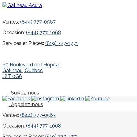
Ventes:
(844) 777-0567
Occasion:
(844) 777-1068
Services et Pièces:
(819) 777-1771
60 Boulevard de l'Hôpital
Gatineau
,
Québec
J8T 0G6
Suivez-nous
Appelez-nous
Ventes:
(844) 777-0567
Occasion:
(844) 777-1068
Services et Pièces:
(819) 777-1771