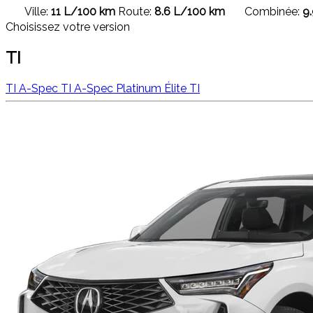
Ville:
11 L/100 km
Route:
8.6 L/100 km
Combinée:
9
Choisissez votre version
TI
TI
A-Spec TI
A-Spec Platinum Élite TI