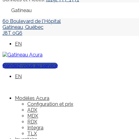
Gatineau
60 Boulevard de l'Hôpital
Gatineau
,
Québec
J8T 0G6
EN
Rendez-vous au service
EN
Modèles Acura
Configuration et prix
ADX
MDX
RDX
Integra
TLX