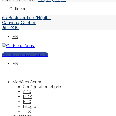
Gatineau
60 Boulevard de l'Hôpital
Gatineau
,
Québec
J8T 0G6
EN
Rendez-vous au service
EN
Modèles Acura
Configuration et prix
ADX
MDX
RDX
Integra
TLX