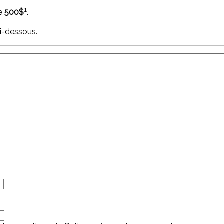
1
de
500
$
.
i-dessous.