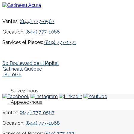
Ventes:
(844) 777-0567
Occasion:
(844) 777-1068
Services et Pièces:
(819) 777-1771
60 Boulevard de l'Hôpital
Gatineau
,
Québec
J8T 0G6
Suivez-nous
Appelez-nous
Ventes:
(844) 777-0567
Occasion:
(844) 777-1068
Services et Pièces:
(819) 777-1771