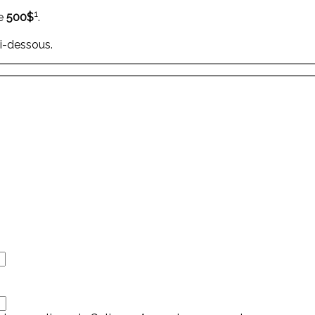
1
de
500
$
.
i-dessous.