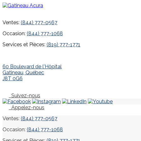
Ventes:
(844) 777-0567
Occasion:
(844) 777-1068
Services et Pièces:
(819) 777-1771
60 Boulevard de l'Hôpital
Gatineau
,
Québec
J8T 0G6
Suivez-nous
Appelez-nous
Ventes:
(844) 777-0567
Occasion:
(844) 777-1068
Services et Pièces:
(819) 777-1771