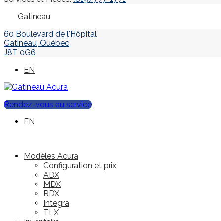
Gatineau
60 Boulevard de l'Hôpital
Gatineau
,
Québec
J8T 0G6
EN
Rendez-vous au service
EN
Modèles Acura
Configuration et prix
ADX
MDX
RDX
Integra
TLX