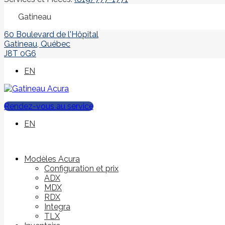
Gatineau
60 Boulevard de l'Hôpital
Gatineau
,
Québec
J8T 0G6
EN
Rendez-vous au service
EN
Modèles Acura
Configuration et prix
ADX
MDX
RDX
Integra
TLX