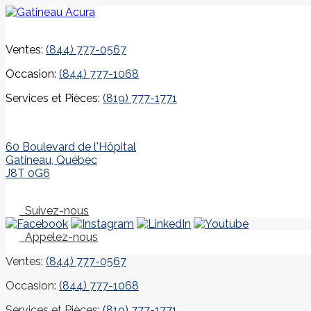
Ventes:
(844) 777-0567
Occasion:
(844) 777-1068
Services et Pièces:
(819) 777-1771
60 Boulevard de l'Hôpital
Gatineau
,
Québec
J8T 0G6
Suivez-nous
Appelez-nous
Ventes:
(844) 777-0567
Occasion:
(844) 777-1068
Services et Pièces:
(819) 777-1771