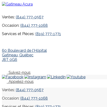
Ventes:
(844) 777-0567
Occasion:
(844) 777-1068
Services et Pièces:
(819) 777-1771
60 Boulevard de l'Hôpital
Gatineau
,
Québec
J8T 0G6
Suivez-nous
Appelez-nous
Ventes:
(844) 777-0567
Occasion:
(844) 777-1068
Services et Pièces:
(819) 777-1771