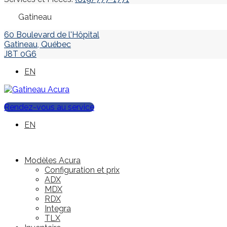
Gatineau
60 Boulevard de l'Hôpital
Gatineau
,
Québec
J8T 0G6
EN
Rendez-vous au service
EN
Modèles Acura
Configuration et prix
ADX
MDX
RDX
Integra
TLX