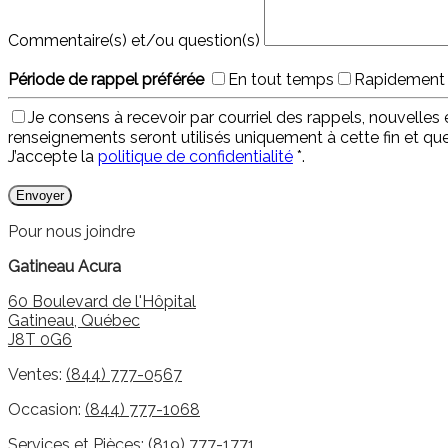
Commentaire(s) et/ou question(s)
Période de rappel préférée
En tout temps
Rapidement
Je consens à recevoir par courriel des rappels, nouvell
renseignements seront utilisés uniquement à cette fin et q
J’accepte la
politique de confidentialité
*
.
Pour nous joindre
Gatineau Acura
60 Boulevard de l'Hôpital
Gatineau
,
Québec
J8T 0G6
Ventes:
(844) 777-0567
Occasion:
(844) 777-1068
Services et Pièces:
(819) 777-1771