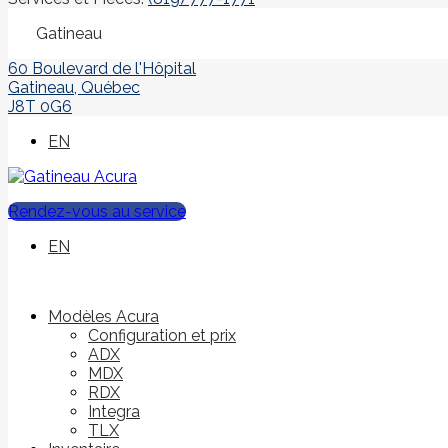
Gatineau
60 Boulevard de l'Hôpital
Gatineau
,
Québec
J8T 0G6
EN
Rendez-vous au service
EN
Modèles Acura
Configuration et prix
ADX
MDX
RDX
Integra
TLX