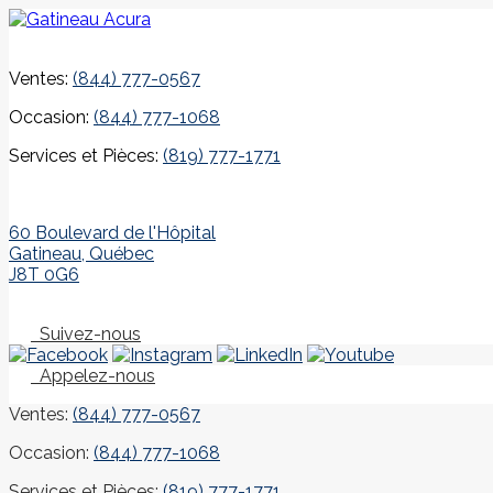
Ventes:
(844) 777-0567
Occasion:
(844) 777-1068
Services et Pièces:
(819) 777-1771
60 Boulevard de l'Hôpital
Gatineau
,
Québec
J8T 0G6
Suivez-nous
Appelez-nous
Ventes:
(844) 777-0567
Occasion:
(844) 777-1068
Services et Pièces:
(819) 777-1771