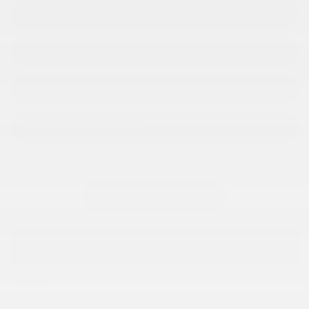
VÉHICULE D'ÉCHANGE
ESSAI ROUTIER
CONTACTEZ-NOUS
RÉSERVEZ CE VÉHICULE
OBTENEZ LE RAPPORT
SPÉCIFICATIONS
ANNÉE :
2020
ODOMÈTRE:
148 580 km