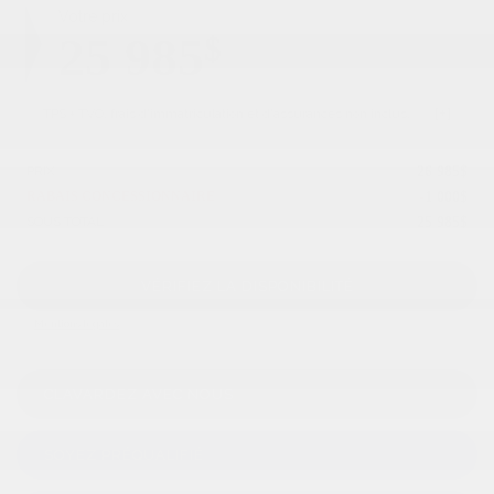
Votre prix
25 985
$
TPS + TVQ, frais d'immatriculation et d'assurances non inclus.
PRIX
26 985
$
RABAIS CONCESSIONNAIRE
-
1 000
$
SOUS TOTAL
25 985
$
VÉRIFIEZ LA DISPONIBILITÉ
Mentions légales
CLAVARDEZ AVEC NOUS
SOYEZ PRÉQUALIFIÉ