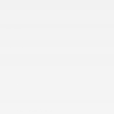
TRANSMISSION :
Automatique
MOTRICITÉ :
Traction intégrale
MOTEUR :
4 Cylindres
MOTEUR (L) :
2.5
CARBURANT :
Essence
COULEUR EXTÉRIEUR :
Bleu (08X8)
PORTES :
4
COULEUR INTÉRIEUR:
Gris
PASSAGERS :
5
NUMÉRO DE STOCK :
C3591
Chez
, nous savons que
Gatineau Acura