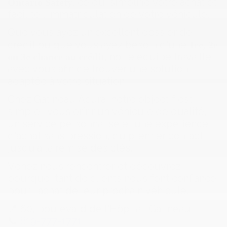
, ce qui simplifie votre achat et
Ontario Safety
facilite l'immatriculation de votre véhicule.
Que vous ayez un excellent dossier de
crédit ou que vous ayez besoin d'une
1re, 2e
, notre équipe travaille
ou 3e chance au crédit
avec vous afin de trouver une solution
adaptée à votre situation.
Chez Gatineau Acura, notre objectif est
simple : vous offrir un véhicule de qualité,
un service personnalisé et une expérience
d'achat sans pression, du premier contact
jusqu'à la remise des clés.
Venez nous rencontrer et découvrez
pourquoi tant de clients nous font confiance
pour l'achat de leur prochain véhicule.
📍 60, boulevard de l'Hôpital, Gatineau
📞
819-777-1771