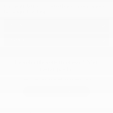
Gatineau Acura — L'excellence, la confiance et
la tranquillité d'esprit.
OPTIONS
GARANTIE
Ce véhicule vous intéresse? N’en
restez pas là!
Laissez-vous tenter en planifiant un essai routier.
RÉSERVEZ UN ESSAI ROUTIER