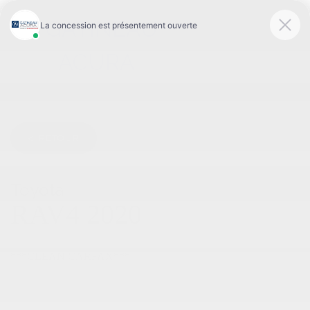
< RETOUR
Toyota
RAV4 2020
XLE AWD
***CLEAN CARFAX***