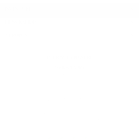
INVENTAIRE
LIENS RAPIDES
À PROPOS
POUR NOUS JOINDRE
Gatineau Acura
60 Boulevard de l'Hôpital
Gatineau
,
Québec
J8T 0G6
Ventes:
(844) 777-0567
Occasion:
(844) 777-1068
Services et Pièces:
(819) 777-1771
Textez les ventes:
18192728958