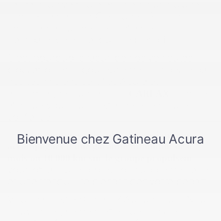
l'achat d'un véhicule est bien plus qu'une
simple transaction. C'est une décision
importante qui mérite confiance,
transparence et tranquillité d'esprit.
C'est pourquoi chacun de nos véhicules
d'occasion est rigoureusement inspecté par
nos techniciens certifiés Acura et
accompagné d'un rapport
complet,
CARFAX
afin que vous puissiez acheter en toute
confiance.
En plus,
tous nos véhicules d'occasion sont
accompagnés d'une garantie minimum de 6
,
mois ou 10 000 km sur le groupe propulseur
vous offrant une protection supplémentaire
et une tranquillité d'esprit dès votre départ.
Vous habitez en Ontario? Aucun souci. Nous
pouvons également effectuer l'inspection