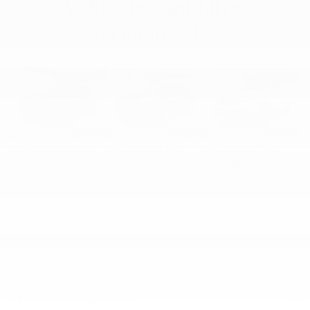
Véhicules similaires
recommandés
Mazda CX-30 2022
Toyota RAV4 2020
Honda CR-V 2020
25 550
$
25 985
$
26 450
$
VÉHICULES ACURA NEUFS