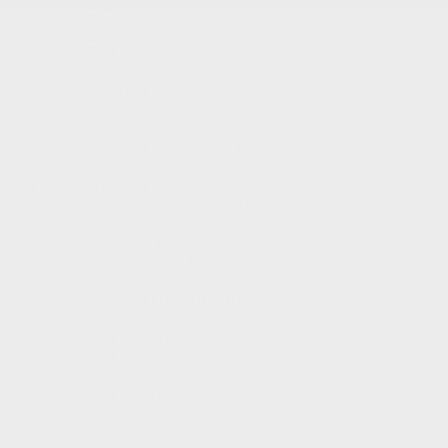
RDX
Integra
TLX
Inventaire
Inventaire neuf
Démonstrateurs
Inventaire d’occasion
Inventaire véhicules d’occasion certifiés
Inventaire en promotion
Outils d’achat
Réservez un essai routier
Estimation de votre échange
Obtenez un devis
Centre d’aide Acura
Promotions
Offres du manufacturier
Promotions du concessionaire
Neufs
Occasion
Service
Esthétique
Démonstrateurs
Inventaire en promotion