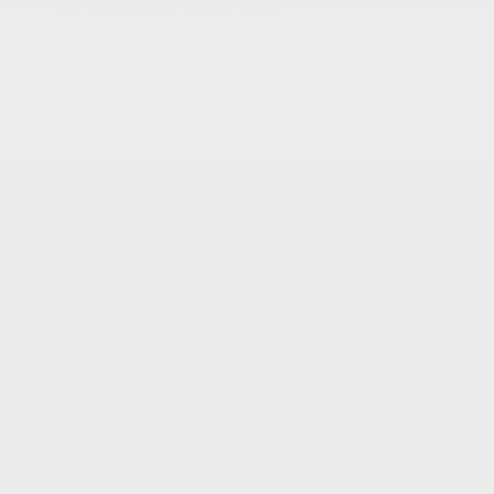
Demande de préqualification
Service & Pièces
Rendez-vous au service
Pièces et accessoires
Catalogue de pneus
Entreposage des pneus
Centre d’aide Acura
Carrosserie Fix Auto
À propos
Nous joindre
Visite virtuelle
Galerie vidéos
Nouvelles
Notre équipe
Carrière
< Retour
PARTAGEZ
Gatineau Acura