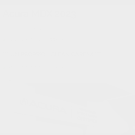
Acura
MDX 2023
A-Spec SH-AWD
*** UN PROPRIO + CLEAN CARFAX ***