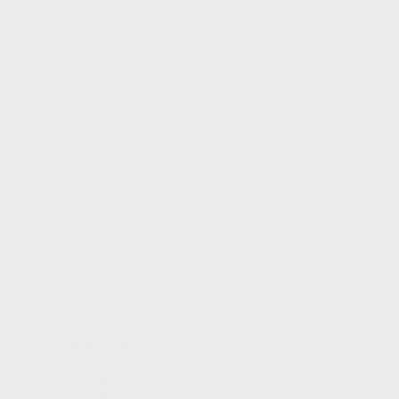
Services et Pièces:
(819) 777-1771
Textez les ventes:
18192728958
Gatineau
60 Boulevard de l'Hôpital
Gatineau
,
Québec
J8T 0G6
EN
Textez les ventes
Rendez-vous au service
EN
Modèles Acura
Configuration et prix
ADX
MDX