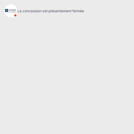
Ventes:
(844) 777-0567
Occasion:
(844) 777-1068
Services et Pièces:
(819) 777-1771
Textez les ventes:
18192728958
60 Boulevard de l'Hôpital
Gatineau
,
Québec
J8T 0G6
Suivez-nous
Appeler & texter
Ventes:
(844) 777-0567
Occasion:
(844) 777-1068