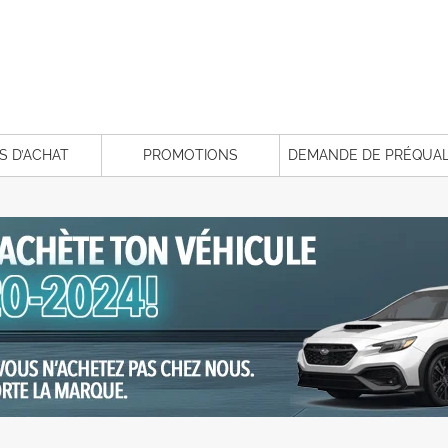
S D’ACHAT
PROMOTIONS
DEMANDE DE PRÉQUAL