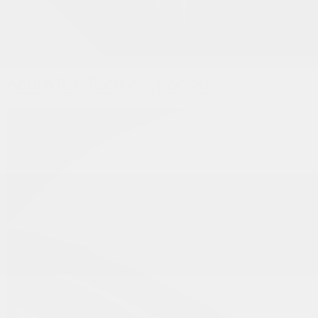
Acura ILX Tech A-Spec 2022