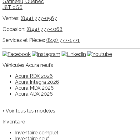
Gatineau
,
Québec
J8T 0G6
Ventes:
(844) 777-0567
Occasion:
(844) 777-1068
Services et Pièces:
(819) 777-1771
Véhicules Acura neufs
Acura RDX 2026
Acura Integra 2026
Acura MDX 2026
Acura ADX 2026
+ Voir tous les modèles
Inventaire
Inventaire complet
Inventaire neuf