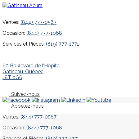
Ventes:
(844) 777-0567
Occasion:
(844) 777-1068
Services et Pièces:
(819) 777-1771
60 Boulevard de l'Hôpital
Gatineau
,
Québec
J8T 0G6
Suivez-nous
Appelez-nous
Ventes:
(844) 777-0567
Occasion:
(844) 777-1068
Services et Pièces:
(819) 777-1771