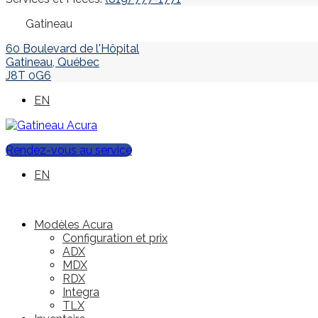
Gatineau
60 Boulevard de l'Hôpital
Gatineau
,
Québec
J8T 0G6
EN
Rendez-vous au service
EN
Modèles Acura
Configuration et prix
ADX
MDX
RDX
Integra
TLX